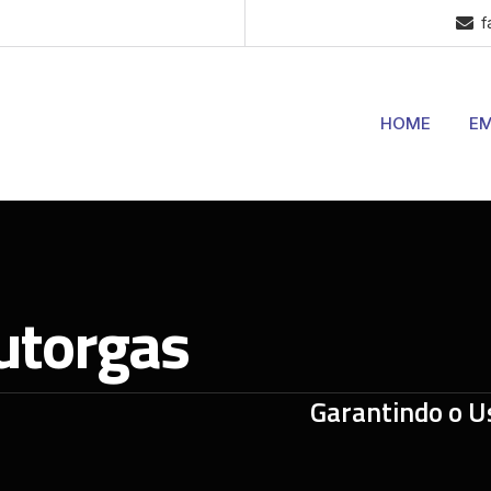
f
HOME
EM
utorgas
Garantindo o U