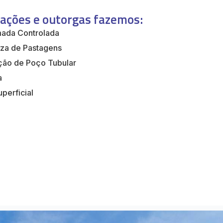
zações e outorgas fazemos:
mada Controlada
eza de Pastagens
ção de Poço Tubular
a
perficial