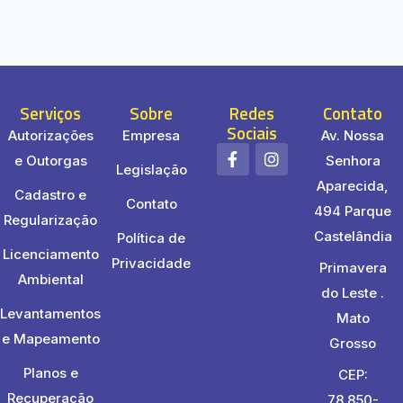
Serviços
Sobre
Redes
Contato
Sociais
Autorizações
Empresa
Av. Nossa
F
I
e Outorgas
Senhora
a
n
Legislação
c
s
Aparecida,
Cadastro e
e
t
Contato
494 Parque
b
a
Regularização
o
g
Castelândia
Política de
o
r
Licenciamento
k
a
Privacidade
Primavera
-
m
Ambiental
do Leste .
f
Levantamentos
Mato
e Mapeamento
Grosso
Planos e
CEP:
Recuperação
78.850-